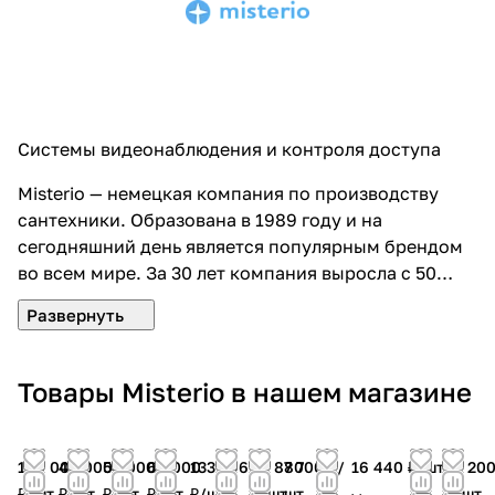
Системы видеонаблюдения и контроля доступа
Misterio — немецкая компания по производству
сантехники. Образована в 1989 году и на
сегодняшний день является популярным брендом
во всем мире. За 30 лет компания выросла с 50
сотрудников до 15 000 квалифицированных
специалистов. Душевые кабины Misterio
отличаются надежностью и качеством. Компания
располагает самым большим ассортиментом
Товары Misterio в нашем магазине
товаров. Использует различные материалы для
изготовления. Экспериментирует с дизайном и
цветовыми решениями.
194 000
46 000
54 000
69 000
133 596
20 880
7 700 ₽/
16 440 ₽/
шт
61 20
₽/
шт
₽/
шт
₽/
шт
₽/
шт
₽/
шт
₽/
шт
шт
₽/
шт