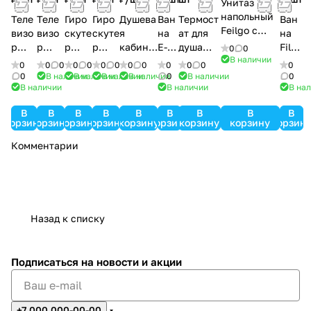
Унитаз
напольный
Теле
Теле
Гиро
Гиро
Душева
Ван
Термост
Ван
Feilgo с
визо
визо
скуте
скуте
я
на
ат для
на
одинарным
р
р
р
р
кабина
Е-
душа
File
0
0
сливом
В наличии
Rews
Tants
FGL-
Hipp
Misterio
Liot
Torso V-
h-
0
0
0
0
0
0
0
0
0
0
0
0
0
-788
e-322
6000
syt-7
3000
6000
SG
0
В наличии
В наличии
В наличии
В наличии
0
В наличии
0
В наличии
В наличии
В на
В
В
В
В
В
В
В
В
В
корзину
корзину
корзину
корзину
корзину
корзину
корзину
корзину
корзин
Комментарии
Назад к списку
Подписаться
на новости и акции
+7 000 000-00-00