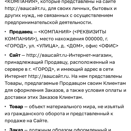
<КОМПАНИЯ>, которые представлены на сайте
http://вашсайт.ru
, для своих личных, бытовых и
других нужд, не связанных с осуществлением
предпринимательской деятельности.
Продавец
— <КОМПАНИЯ> (<РЕКВИЗИТЫ
КОМПАНИИ>), место нахождения 000000, г.
<ГОРОД>, ул. <УЛИЦА>, д. <ДОМ>, офис <ОФИС>
Сайт
—
http://вашсайт.ru
-Интернет-магазин,
принадлежащий Продавцу, расположенный на
сервере в г. <ГОРОД>, и имеющий адрес в сети
Интернет
http://вашсайт.ru
. На нем представлены
Товары, предлагаемые Продавцом своим Клиентам
для оформления Заказов, а также условия оплаты и
доставки этих Заказов Клиентам.
Товар
— объект материального мира, не изъятый
из гражданского оборота и представленный к
продаже на Сайте.
Заказ
— должным образом оформленный и