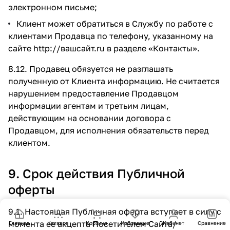
электронном письме;
Клиент может обратиться в Службу по работе с
клиентами Продавца по телефону, указанному на
сайте
http://вашсайт.ru
в разделе
«Контакты»
.
8.12. Продавец обязуется не разглашать
полученную от Клиента информацию. Не считается
нарушением предоставление Продавцом
информации агентам и третьим лицам,
действующим на основании договора с
Продавцом, для исполнения обязательств перед
клиентом.
9. Срок действия Публичной
оферты
9.1. Настоящая Публичная оферта вступает в силу с
момента ее акцепта Посетителем Сайта/
Главная
Каталог
Корзина
Избранные
Кабинет
Сравнение