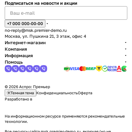
и
а
Подписаться
на новости и акции
у
я
с
в
+7 000 000-00-00
т
э
no-reply@msk.premier-demo.ru
а
к
Москва, ул. Пушкина 21, 3 этаж, офис 4
н
о
Интернет-магазин
Компания
о
-
Информация
в
с
Помощь
к
т
а
и
о
л
© 2026 Аспро: Премьер
с
е
Темная тема
Конфиденциальность
Оферта
Разработано в
в
е
щ
На информационном ресурсе применяются
рекомендательные
технологии
.
е
Все ресурсы сайта msk.premier-demo.ru, включая (но не