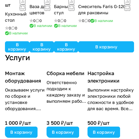
шт
Ваза для
Барный
Смеситель Faris G-120
цветов
стул
для раковины
Кухонный
стол
0
0
0
0
0
0
В наличии
В наличии
В наличии
0
0
В наличии
В
В
В
В корзину
корзину
корзину
корзину
Услуги
Монтаж
Сборка мебели
Настройка
оборудования
электроники
Ответственно
подходим к
Оказываем услуги
Выполним настройку
каждому заказу и
по сборке и
электроники любой
выполняем работы
установке
сложности в удобное
аккуратно и
оборудования.
для вас время. Все
качественно. По
Выполняем работу
работы завершим
окончании всех
в день обращения
уборкой помещения
1 000 ₽/
шт
3 500 ₽/
шт
500 ₽/
шт
работ проводим
или обговариваем
— вам не придется
В корзину
уборку, и вы
В корзину
В корзину
удобное время.
тратить силы на то,
принимаете заказ