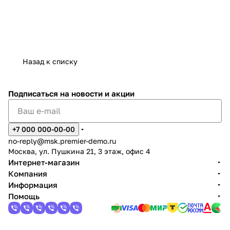
П
О
о
б
с
у
т
с
а
т
Назад к списку
в
р
к
о
Подписаться
на новости и акции
а
й
и
с
+7 000 000-00-00
у
т
no-reply@msk.premier-demo.ru
с
в
Москва, ул. Пушкина 21, 3 этаж, офис 4
т
о
Интернет-магазин
Компания
а
с
Информация
н
а
Помощь
о
н
в
у