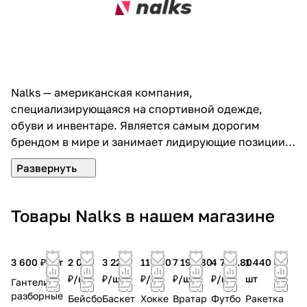
Nalks — американская компания,
специализирующаяся на спортивной одежде,
обуви и инвентаре. Является самым дорогим
брендом в мире и занимает лидирующие позиции
на рынке. Организация занимается разработкой
дизайна и владеет уникальными технологиями для
производства современных и качественных
товаров. Является спонсором спортивных
Товары Nalks в нашем магазине
мероприятий. А также выделяет средства для
помощи при реабилитации от тяжелых травм.
Кроме того, организация имеет 38
3 600 ₽/
шт
2 028
3 228
11 640
7 198.80
4 798.80
1 440 ₽/
специализированных магазинов по всему миру.
₽/
шт
₽/
шт
₽/
шт
₽/
шт
₽/
шт
шт
Гантели
разборные
Бейсбо
Баскет
Хокке
Вратар
Футбо
Ракетка