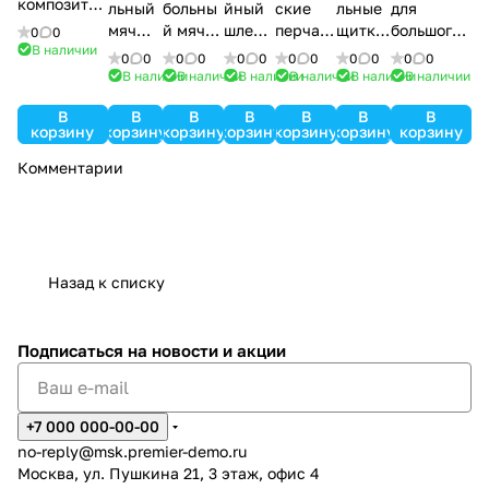
композитн
льный
больны
йный
ские
льные
для
ые Braves
мяч
й мяч
шлем
перчатк
щитки
большого
0
0
В наличии
Shison
Farmax
Berer
и Varse
Sura
тенниса
0
0
0
0
0
0
0
0
0
0
0
0
Bofre
В наличии
В наличии
В наличии
В наличии
В наличии
В наличии
В
В
В
В
В
В
В
корзину
корзину
корзину
корзину
корзину
корзину
корзину
Комментарии
Назад к списку
Подписаться
на новости и акции
+7 000 000-00-00
no-reply@msk.premier-demo.ru
Москва, ул. Пушкина 21, 3 этаж, офис 4