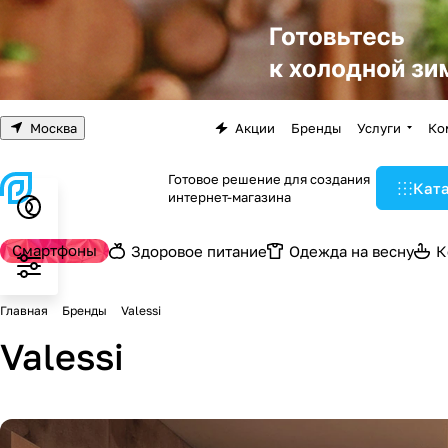
Москва
Акции
Бренды
Услуги
Ко
Готовое решение для создания
Кат
интернет-магазина
Смартфоны
Здоровое питание
Одежда на весну
К
Главная
Бренды
Valessi
Valessi