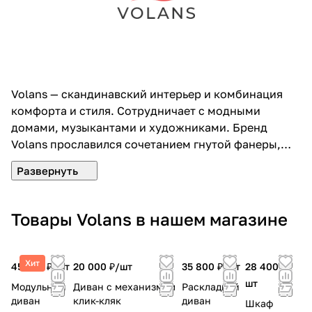
Volans — скандинавский интерьер и комбинация
комфорта и стиля. Сотрудничает с модными
домами, музыкантами и художниками. Бренд
Volans прославился сочетанием гнутой фанеры,
пластиковых деталей и мягких подушек, которые
принимают форму тела. Комбинация комфорта и
стиля за 5 лет сделала марку известной на всю
страну. Изготавливаются диваны, мягкие кресла и
Товары Volans в нашем магазине
пуфы — они стоят в каждом доме со
скандинавским интерьером. Философия
приветствует разные виды искусства для создания
Хит
45 500 ₽/
шт
20 000 ₽/
шт
35 800 ₽/
шт
28 400 ₽/
новых культовых предметов интерьера. С брендом
шт
Модульный
Диван с механизмом
Раскладной
уже начали сотрудничество модные дома,
диван
клик-кляк
диван
Шкаф
музыканты и художники.