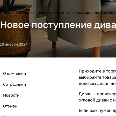
Главная
О компании
Новости
Новое поступление диванов! Хиты снов
Новое поступление дива
16 января 2024
Приходите в торго
О компании
выбирайте товары
довезем диван до
Сотрудники
Диван — произвед
Новости
Угловой диван с 
Отзывы
Если вам нужен д