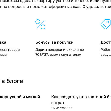
Поможем сделать квартиру уютнее и теплее. Если нужна
 на вопросы и поможет оформить заказ. С удовольств
вка
Бонусы за покупки
Дост
ляем товары
Дарим подарки и скидки до
Работ
часа
70&#37; всем покупателям
ведущ
 в блоге
 корпусной и мягкой
Как создать уют в гостиной б
Дом
затрат
16 марта 2022