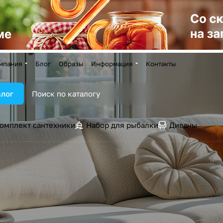
мпания
Блог
Образы
Информация
Контакты
алог
омплект сантехники
Набор для рыбалки
Диваны