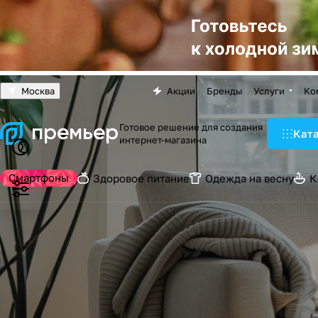
Москва
Акции
Бренды
Услуги
Ко
Готовое решение для создания
Кат
интернет-магазина
Смартфоны
Здоровое питание
Одежда на весну
К