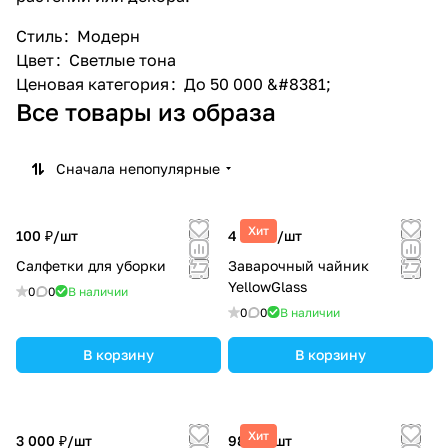
Стиль
:
Модерн
Цвет
:
Светлые тона
Ценовая категория
:
До 50 000 &#8381;
Все товары из образа
Сначала непопулярные
Хит
100 ₽/
шт
4 370 ₽/
шт
Салфетки для уборки
Заварочный чайник
YellowGlass
0
0
В наличии
0
0
В наличии
В корзину
В корзину
Хит
3 000 ₽/
шт
980 ₽/
шт