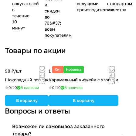
покупателей
ведущими
стандартам
и
в
производителями
качества
скидки
течение
до
10
70&#37;
минут
всем
покупателям
Товары по акции
Хит
Новинка
90 ₽/
шт
1 500 ₽/
кг
Шоколадный пончик
Карамельный чизкейк с ягодами
0
0
В наличии
0
0
В наличии
В корзину
В корзину
Вопросы и ответы
Возможен ли самовывоз заказанного
товара?