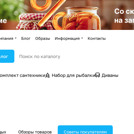
мпания
Блог
Образы
Информация
Контакты
алог
омплект сантехники
Набор для рыбалки
Диваны
дых
Обзоры товаров
Советы покупателям