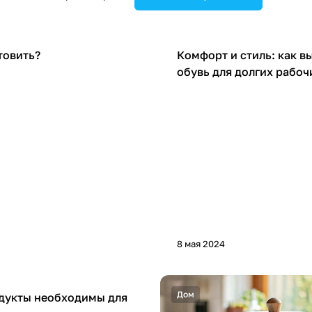
Советы покупателям
товить?
Комфорт и стиль: как в
обувь для долгих рабоч
8 мая 2024
ателям
Дом
дукты необходимы для