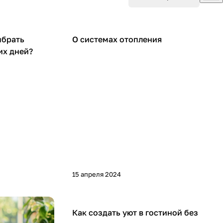
Советы покупателям
ыбрать
О системах отопления
их дней?
15 апреля 2024
Дом
Как создать уют в гостиной без