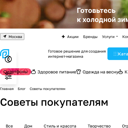
Москва
Акции
Бренды
Услуги
Ко
Готовое решение для создания
Кат
интернет-магазина
Смартфоны
Здоровое питание
Одежда на весну
К
Главная
Блог
Советы покупателям
Советы покупателям
Все
Дом
Стиль и красота
Творчество
От