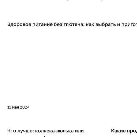
Советы покупателям
Здоровое питание без глютена: как выбрать и приго
11 мая 2024
Советы покупателям
Советы покуп
Что лучше: коляска-люлька или
Какие про