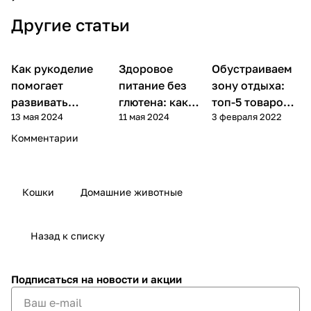
Другие статьи
Как рукоделие
Здоровое
Советы
Обустраиваем
Советы
Творчество
покупателям
покупателям
помогает
питание без
зону отдыха:
развивать
глютена: как
топ-5 товаров
13 мая 2024
11 мая 2024
3 февраля 2022
фантазию и
выбрать и
для комфорта
улучшать
приготовить?
Комментарии
настроение
Кошки
Домашние животные
Назад к списку
Подписаться
на новости и акции