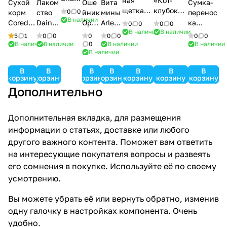
ная
«Кот-
Сухой
Лаком
Оше
Вита
Сумка-
-Zoo
щетка
клубок»
0
0
корм
ство
йник
мины
перенос
В наличии
Subbrus
Onotiss
Corede
Dainty
Opol
Arlee
ка
0
0
0
0
h
В наличии
В наличии
orde 2
dog
os
den
Notasbe
5
1
0
0
0
0
0
0
0
e
В наличии
В наличии
0
В наличии
В наличии
В наличии
В
В
В
В
В
В
В
корзину
корзину
корзину
корзину
корзину
корзину
корзину
Дополнительно
Дополнительная вкладка, для размещения
информации о статьях, доставке или любого
другого важного контента. Поможет вам ответить
на интересующие покупателя вопросы и развеять
его сомнения в покупке. Используйте её по своему
усмотрению.
Вы можете убрать её или вернуть обратно, изменив
одну галочку в настройках компонента. Очень
удобно.