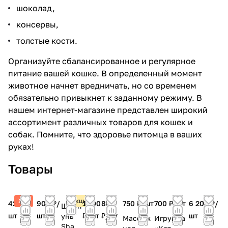
шоколад,
консервы,
толстые кости.
Организуйте сбалансированное и регулярное
питание вашей кошке. В определенный момент
животное начнет вредничать, но со временем
обязательно привыкнет к заданному режиму. В
нашем интернет-магазине представлен широкий
ассортимент различных товаров для кошек и
собак. Помните, что здоровье питомца в ваших
руках!
Товары
Хит
Акция
420 ₽/
900 ₽/
1 700
800
750 ₽/
шт
700 ₽/
шт
6 200 ₽/
Шамп
шт
шт
₽/
шт
₽/
шт
шт
унь
Массаж
Игрушка
Sham