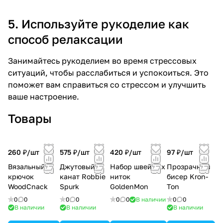
5. Используйте рукоделие как
способ релаксации
Занимайтесь рукоделием во время стрессовых
ситуаций, чтобы расслабиться и успокоиться. Это
поможет вам справиться со стрессом и улучшить
ваше настроение.
Товары
260 ₽/
шт
575 ₽/
шт
420 ₽/
шт
97 ₽/
шт
Вязальный
Джутовый
Набор швейных
Прозрачный
крючок
канат Robbie
ниток
бисер Kron-
WoodCnack
Spurk
GoldenMon
Ton
0
0
0
0
0
0
В наличии
0
0
В наличии
В наличии
В наличии