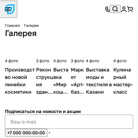
Главная
Галерея
Галерея
4 фото
3 фото
4 фото
3 фото
4 фото
4 фото
Производст
Рекон
Выста
Марк
Выставка
Кулина
во новой
струкц
вка
ет
моды и
рный
линейки
ия
«Мир
«Арт-
текстиля в
мастер-
косметики
здани
кошек
базар
Казани
класс
я
»
»
Подписаться
на новости и акции
+7 000 000-00-00